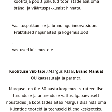
koolitaja poolt pakutud tööriistade abil oma
brändi ja väärtuspakkumist hinnata.
Väärtuspakkumise ja brändingu innovatsioon.
Praktilised näpunäited ja kogemuslood
Vastused küsimustele.
Koolituse viib läbi
J.Margus Klaar,
Brand Manual
O
Ü
kaasasutaja ja partner
.
Margusel on üle 30 aasta kogemust strateegilise
turunduse ja äriarenduse vallas. Igapäevaselt
nõustades ja koolitades aitab Margus disainida oma
klientide tooteid ja teenuseid kliendikeskseteks.