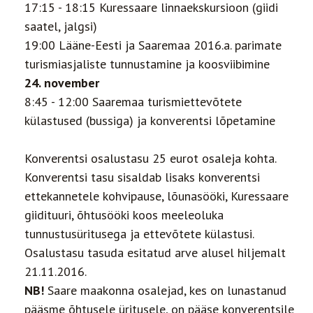
17:15 - 18:15 Kuressaare linnaekskursioon (giidi
saatel, jalgsi)
19:00 Lääne-Eesti ja Saaremaa 2016.a. parimate
turismiasjaliste tunnustamine ja koosviibimine
24. november
8:45 - 12:00 Saaremaa turismiettevõtete
külastused (bussiga) ja konverentsi lõpetamine
Konverentsi osalustasu 25 eurot osaleja kohta.
Konverentsi tasu sisaldab lisaks konverentsi
ettekannetele kohvipause, lõunasööki, Kuressaare
giidituuri, õhtusööki koos meeleoluka
tunnustusüritusega ja ettevõtete külastusi.
Osalustasu tasuda esitatud arve alusel hiljemalt
21.11.2016.
NB!
Saare maakonna osalejad, kes on lunastanud
pääsme õhtusele üritusele, on pääse konverentsile