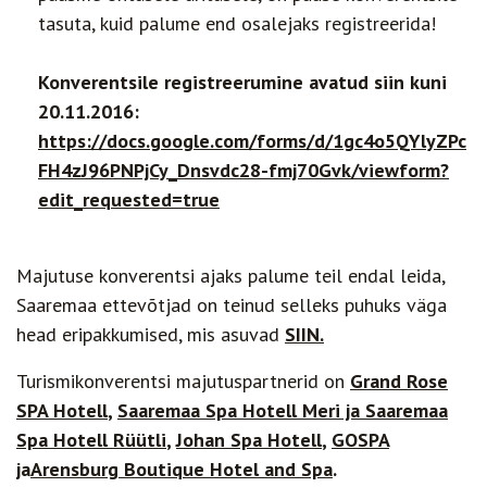
tasuta, kuid palume end osalejaks registreerida!
Konverentsile registreerumine avatud siin kuni
20.11.2016:
https://docs.google.com/forms/d/1gc4o5QYlyZPc
FH4zJ96PNPjCy_Dnsvdc28-fmj70Gvk/viewform?
edit_requested=true
Majutuse konverentsi ajaks palume teil endal leida,
Saaremaa ettevõtjad on teinud selleks puhuks väga
head eripakkumised, mis asuvad
SIIN.
Turismikonverentsi majutuspartnerid on
Grand Rose
SPA Hotell
,
Saaremaa Spa Hotell Meri ja Saaremaa
Spa Hotell Rüütli
,
Johan Spa Hotell
,
GOSPA
ja
Arensburg Boutique Hotel and Spa
.