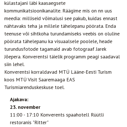
külastajani läbi kaasaegsete
kommunikatsioonikanalite. Räägime mis on nn uus
meedia: milliseid võimalusi see pakub, kuidas ennast
nähtavaks teha ja millele tähelepanu pöörata. Enda
teenuse või sihtkoha turundamiseks veebis on oluline
pöörata tähelepanu ka visuaalsele poolele, heade
turundusfotode tagamaid avab fotograaf Jarek
Jõepera. Konverentsi täielik programm peagi saadaval
siin lehel.
Konverentsi korraldavad MTÜ Lääne-Eesti Turism
koos MTÜ Visit Saaremaaga EAS
Turismiarenduskeskuse toel.
Ajakava:
23. november
11:00 - 17:10 Konverents spaahotell Rüütli
restoranis "Ritter"