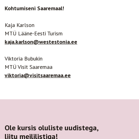
Kohtumiseni Saaremaal!
Kaja Karlson
MTÜ Lääne-Eesti Turism
kaja.karlson@westestonia.ee
Viktoria Bubukin
MTÜ Visit Saaremaa
viktoria@visitsaaremaa.ee
Ole kursis oluliste uudistega,
liitu meililistiga!