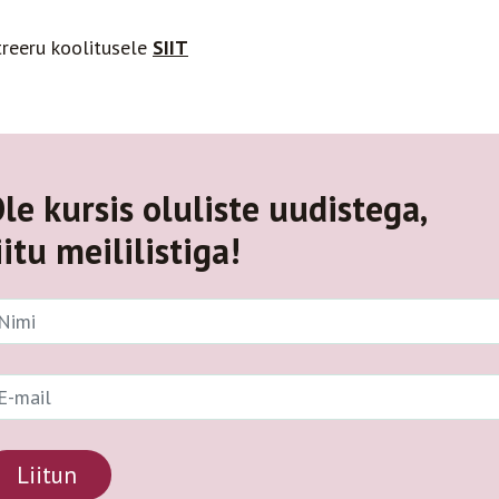
treeru koolitusele
SIIT
le kursis oluliste uudistega,
iitu meililistiga!