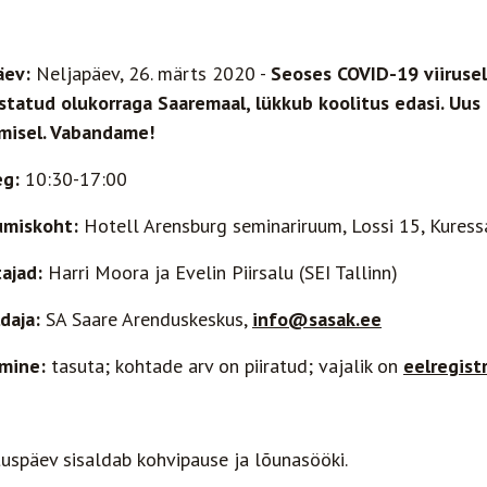
äev:
Neljapäev, 26. märts 2020 -
Seoses COVID-19 viirusel
statud olukorraga Saaremaal, lükkub koolitus edasi. Uus
misel. Vabandame!
eg:
10:30-17:00
umiskoht:
Hotell Arensburg seminariruum, Lossi 15, Kuress
tajad:
Harri Moora ja Evelin Piirsalu (SEI Tallinn)
ldaja:
SA Saare Arenduskeskus,
info@sasak.ee
mine:
tasuta; kohtade arv on piiratud; vajalik on
eelregist
tuspäev sisaldab kohvipause ja lõunasööki.