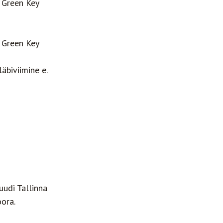
 Green Key
 Green Key
äbiviimine e.
uudi Tallinna
oora.