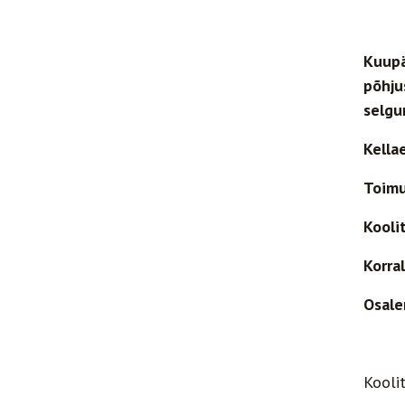
Kuup
põhju
selgu
Kella
Toim
Kooli
Korra
Osale
Kooli