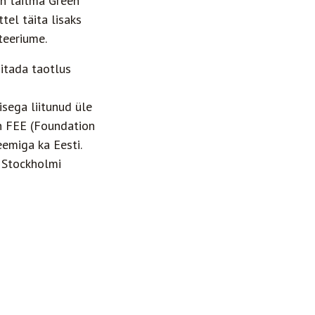
on täitma Green
tel täita lisaks
teeriume.
sitada taotlus
sega liitunud üle
on FEE (Foundation
eemiga ka Eesti.
 Stockholmi