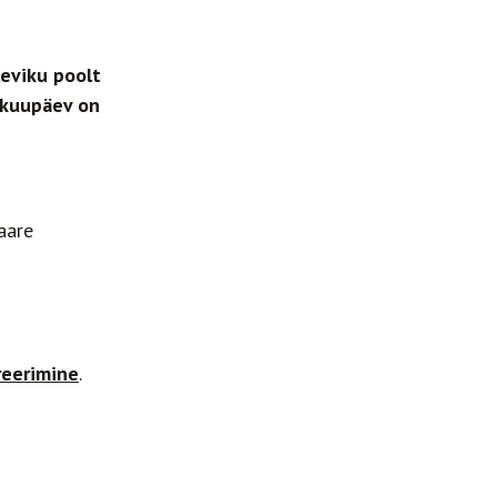
eviku poolt
 kuupäev on
aare
reerimine
.