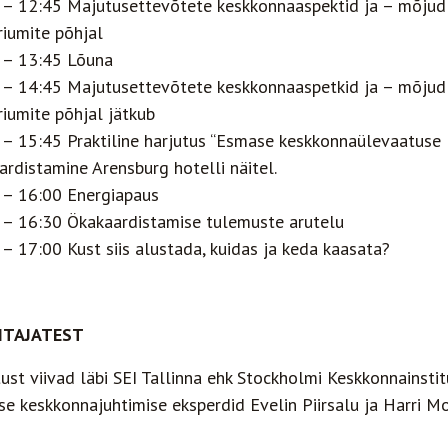
 – 12:45 Majutusettevõtete keskkonnaaspektid ja – mõjud
riumite põhjal
 – 13:45 Lõuna
 – 14:45 Majutusettevõtete keskkonnaaspetkid ja – mõjud
riumite põhjal jätkub
 – 15:45 Praktiline harjutus “Esmase keskkonnaülevaatuse l
ardistamine Arensburg hotelli näitel.
 – 16:00 Energiapaus
 – 16:30 Ökakaardistamise tulemuste arutelu
– 17:00 Kust siis alustada, kuidas ja keda kaasata?
ITAJATEST
ust viivad läbi SEI Tallinna ehk Stockholmi Keskkonnainstit
se keskkonnajuhtimise eksperdid Evelin Piirsalu ja Harri M