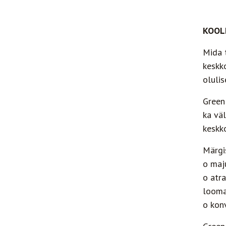
KOOL
Mida 
keskk
oluli
Green
ka vä
keskk
Märgi
o maj
o atr
looma
o kon