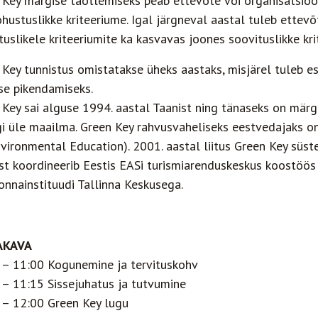
 Key märgise taotlemiseks peab ettevõte või organisatsio
hustuslikke kriteeriume. Igal järgneval aastal tuleb ettevõt
uslikele kriteeriumite ka kasvavas joones soovituslikke kri
 Key tunnistus omistatakse üheks aastaks, misjärel tuleb e
se pikendamiseks.
 Key sai alguse 1994. aastal Taanist ning tänaseks on märgi
igi üle maailma. Green Key rahvusvaheliseks eestvedajaks 
vironmental Education). 2001. aastal liitus Green Key süst
st koordineerib Eestis EASi turismiarenduskeskus koostöös
onnainstituudi Tallinna Keskusega.
AKAVA
 – 11:00 Kogunemine ja tervituskohv
 – 11:15 Sissejuhatus ja tutvumine
 – 12:00 Green Key lugu