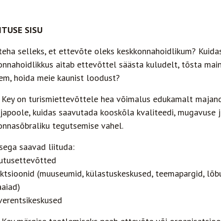
ITUSE SISU
teha selleks, et ettevõte oleks keskkonnahoidlikum? Kuida
onnahoidlikkus aitab ettevõttel säästa kuludelt, tõsta mai
sem, hoida meie kaunist loodust?
 Key on turismiettevõttele hea võimalus edukamalt majan
ljapoole, kuidas saavutada kooskõla kvaliteedi, mugavuse 
onnasõbraliku tegutsemise vahel.
sega saavad liituda:
utusettevõtted
aktsioonid (muuseumid, külastuskeskused, teemapargid, lõb
aiad)
verentsikeskused