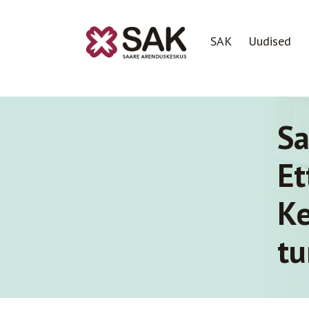
SAK
Uudised
S
Et
Ke
tu