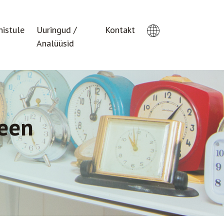
histule
Uuringud /
Kontakt
Analüüsid
reen