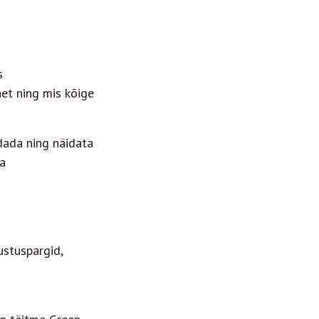
s
net ning mis kõige
dada ning näidata
ja
ustuspargid,