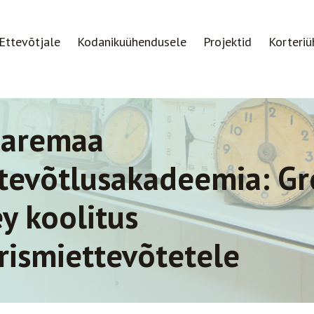
Ettevõtjale
Kodanikuühendusele
Projektid
Korteriü
aaremaa
tevõtlusakadeemia: G
y koolitus
rismiettevõtetele