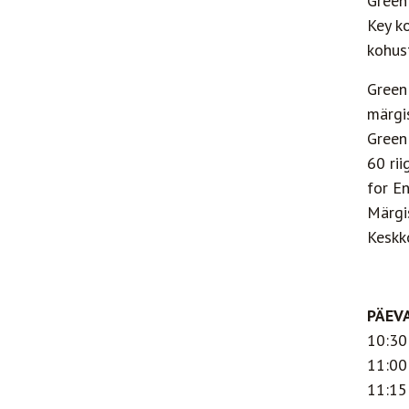
Green
Key ko
kohust
Green
märgi
Green
60 ri
for En
Märgi
Keskk
PÄEV
10:30
11:00
11:15