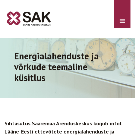
Energialahenduste ja
võrkude teemaline
küsitlus
Sihtasutus Saaremaa Arenduskeskus kogub infot
Lääne-Eesti ettevõtete
energialahenduste ja