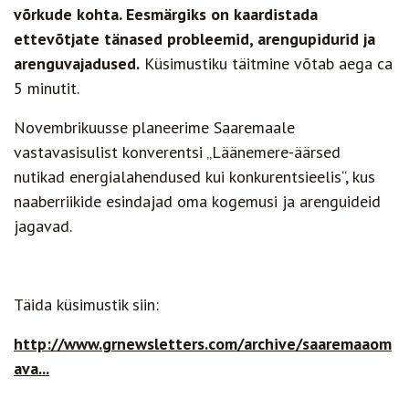
võrkude kohta. Eesmärgiks on kaardistada
ettevõtjate tänased probleemid, arengupidurid ja
arenguvajadused.
Küsimustiku täitmine võtab aega ca
5 minutit.
Novembrikuusse planeerime Saaremaale
vastavasisulist konverentsi „Läänemere-äärsed
nutikad energialahendused kui konkurentsieelis“, kus
naaberriikide esindajad oma kogemusi ja arenguideid
jagavad.
Täida küsimustik siin:
http://www.grnewsletters.com/archive/saaremaaom
ava...