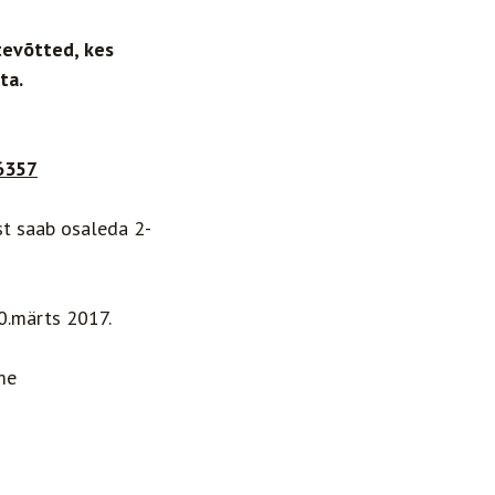
tevõtted, kes
ta.
6357
st saab osaleda 2-
30.märts 2017.
me