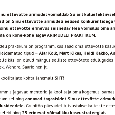
inu ettevõtte ärimudel võimaldab Su äril kuluefektiivse
sed on Sinu ettevõtte ärimudeli eelised konkurentidega
 sinu ettevõtte erinevus seisneda?
Hea võimalus oma äri
da on kohe-kohe algav ÄRIMUDELI PRAKTIKUM.
deli praktikum on programm, kus saad oma ettevõtte kasu
aieldamatud tipud –
Alar Kolk, Mart Kikas, Heidi Kakko, A
lle käsi on olnud mängus selliste ettevõtete edulugudes n
k, Wendre, Saarioinen jt.
 koolitajate kohta lähemalt
SIIT!
ammis jagavad mentorid ja koolitaja oma kogemusi sarnas
damisel ning
annavad tagasisidet Sinu ettevõtte ärimude
usideedele.
Grupitöö päevadel tutvustakse ka teiste ette
deleid ning
25 erinevat võimalikku kasvustrateegiat.