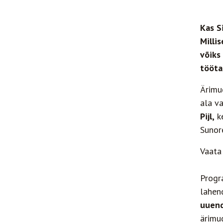
Kas S
Milli
võiks
tööta
Ärimu
ala v
Pijl,
ke
Sunore
Vaata
Progr
lahen
uuend
ärimu