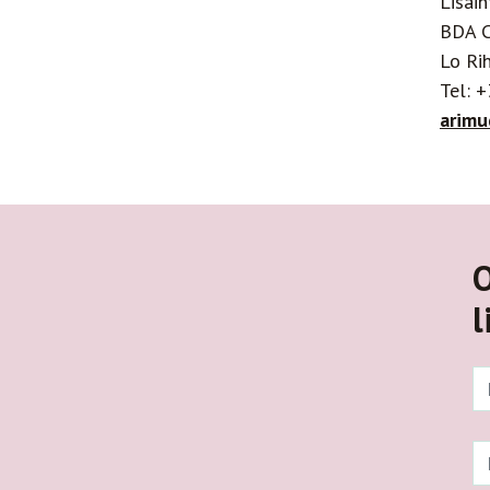
Lisain
BDA C
Lo Ri
Tel: 
arim
O
l