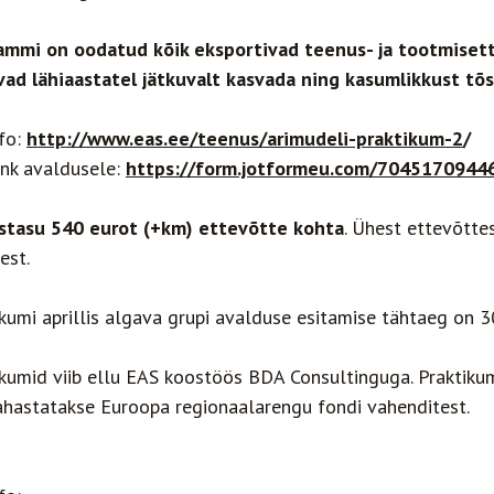
ammi on oodatud kõik eksportivad teenus- ja tootmiset
vad lähiaastatel jätkuvalt kasvada ning kasumlikkust tõs
nfo:
http://www.eas.ee/teenus/arimudeli-praktikum-2
/
ink avaldusele:
https://form.jotformeu.com/7045170944
stasu 540 eurot (+km) ettevõtte kohta
. Ühest ettevõtte
est.
ikumi aprillis algava grupi avalduse esitamise tähtaeg on 
ikumid viib ellu EAS koostöös BDA Consultinguga. Praktiku
ahastatakse Euroopa regionaalarengu fondi vahenditest.