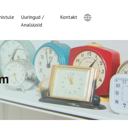
histule
Uuringud /
Kontakt
Analüüsid
um