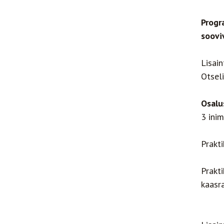
Progr
soovi
Lisai
Otsel
Osalu
3 inim
Prakt
Prakt
kaasr