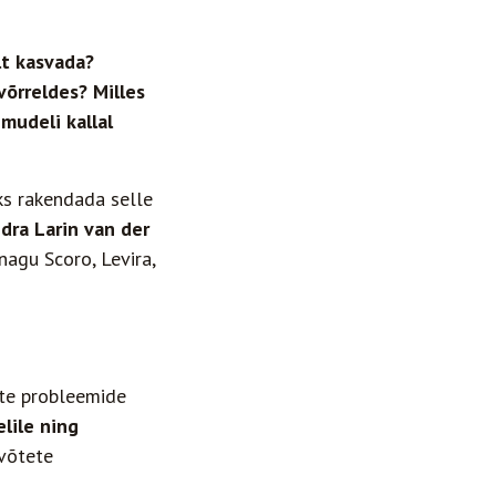
lt kasvada?
 võrreldes?
Milles
mudeli kallal
ks rakendada selle
ndra Larin van der
agu Scoro, Levira,
te probleemide
lile ning
võtete