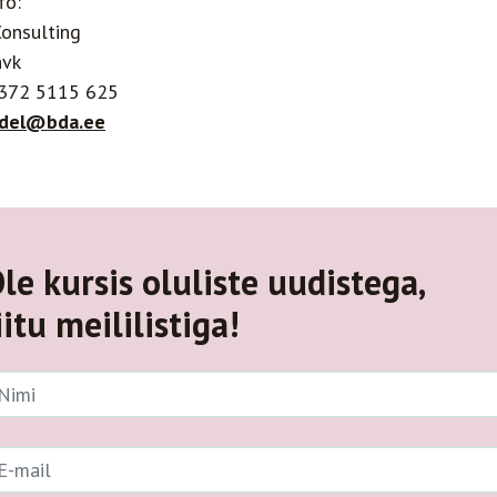
fo:
onsulting
hvk
+372 5115 625
udel@bda.ee
le kursis oluliste uudistega,
iitu meililistiga!