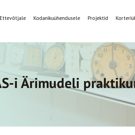
Ettevõtjale
Kodanikuühendusele
Projektid
Korteriü
S-i Ärimudeli praktik